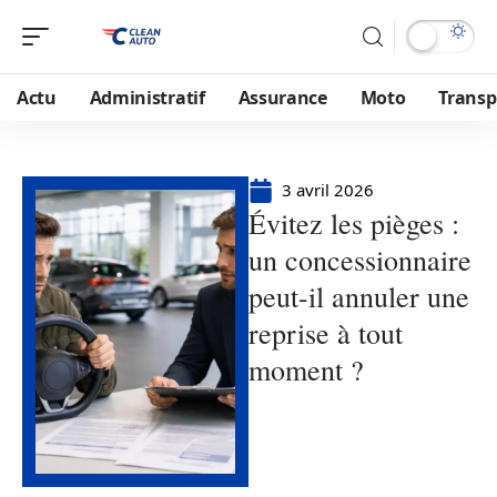
Actu
Administratif
Assurance
Moto
Transp
3 avril 2026
Évitez les pièges :
un concessionnaire
peut-il annuler une
reprise à tout
moment ?