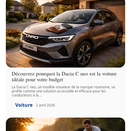
Découvrez pourquoi la Dacia C neo est la voiture
idéale pour votre budget
La Dacia C neo, un modèle novateur de la marque roumaine, se
profile comme une solution accessible et efficace pour les
conducteurs à la
…
Voiture
2 avril 2026