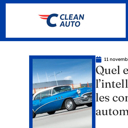
11 novemb
Quel e
l’inte
les co
autom