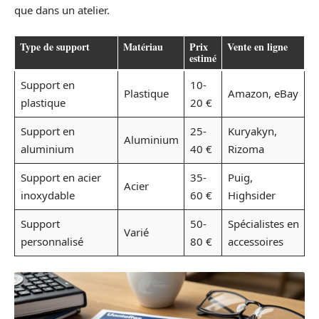
que dans un atelier.
Type de support
Matériau
Prix
Vente en ligne
estimé
Support en
10-
Plastique
Amazon, eBay
plastique
20 €
Support en
25-
Kuryakyn,
Aluminium
aluminium
40 €
Rizoma
Support en acier
35-
Puig,
Acier
inoxydable
60 €
Highsider
Support
50-
Spécialistes en
Varié
personnalisé
80 €
accessoires