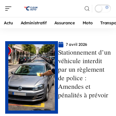
Actu
Administratif
Assurance
Moto
Transpo
7 avril 2026
Stationnement d’un
véhicule interdit
par un règlement
de police :
Amendes et
pénalités à prévoir